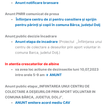
Anunt notificare bransare
Anunt PNRR comunicat de presa
Înființare centru de zi pentru consiliere și sprijin
pentru părinți și copii în comuna Bârca, județul Dolj
Anunţ public decizie încadrare
Anunt etapa de incadrare
(Proiectul ,,Înființarea unui
centru de colectare a deseurilor prin aport voluntar in
comuna Barca, judetul Dolj.)
In atentia crescatorilor de albine
va avea loc actiune de dezinsectie luni 10,07,2023
intre orele 5-9 am
->
ANUNT
Anunt public etapa:„INFIINTAREA UNUI CENTRU DE
COLECTARE A DEȘEURILOR PRIN APORT VOLUNTAR IN
COMUNA BÂRCA, JUDETUL DOLJ”
,
ANUNT emitere acord mediu CAV