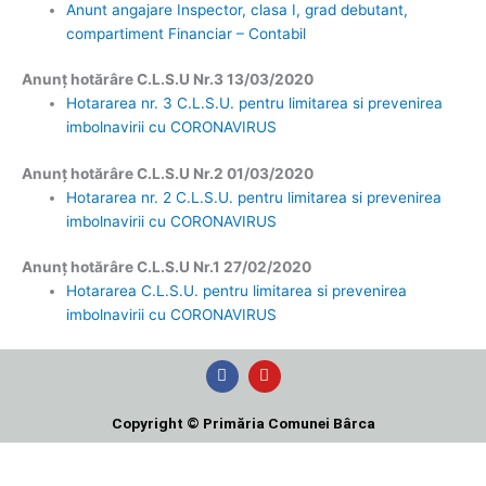
Anunt angajare Inspector, clasa I, grad debutant,
compartiment Financiar – Contabil
Anunț hotărâre C.L.S.U Nr.3 13/03/2020
Hotararea nr. 3 C.L.S.U. pentru limitarea si prevenirea
imbolnavirii cu CORONAVIRUS
Anunț hotărâre C.L.S.U Nr.2 01/03/2020
Hotararea nr. 2 C.L.S.U. pentru limitarea si prevenirea
imbolnavirii cu CORONAVIRUS
Anunț hotărâre C.L.S.U Nr.1 27/02/2020
Hotararea C.L.S.U. pentru limitarea si prevenirea
imbolnavirii cu CORONAVIRUS
F
Y
a
o
c
u
e
t
Copyright © Primăria Comunei Bârca
b
u
o
b
o
e
k