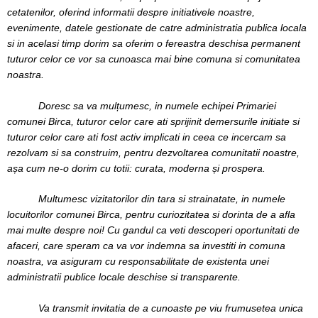
cetatenilor, oferind informatii despre initiativele noastre,
evenimente, datele gestionate de catre administratia publica locala
si in acelasi timp dorim sa oferim o fereastra deschisa permanent
tuturor celor ce vor sa cunoasca mai bine comuna si comunitatea
noastra.
Doresc sa va mulțumesc, in numele echipei Primariei
comunei Birca, tuturor celor care ati sprijinit demersurile initiate si
tuturor celor care ati fost activ implicati in ceea ce incercam sa
rezolvam si sa construim, pentru dezvoltarea comunitatii noastre,
așa cum ne-o dorim cu totii: curata, moderna și prospera.
Multumesc vizitatorilor din tara si strainatate, in numele
locuitorilor comunei Birca, pentru curiozitatea si dorinta de a afla
mai multe despre noi! Cu gandul ca veti descoperi oportunitati de
afaceri, care speram ca va vor indemna sa investiti in comuna
noastra, va asiguram cu responsabilitate de existenta unei
administratii publice locale deschise si transparente.
Va transmit invitatia de a cunoaste pe viu frumusetea unica