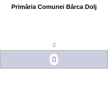
Skip
Primăria Comunei Bârca Dolj
to
content
Menu
Menu